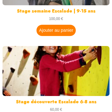
Stage semaine Escalade | 9-15 ans
100,00
€
Ajouter au panier
Stage découverte Escalade 6-8 ans
60,00
€