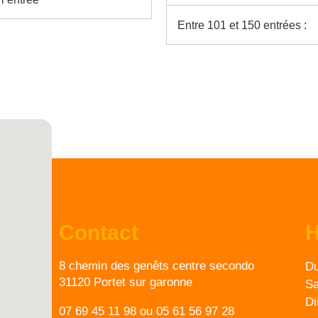
Entre 101 et 150 entrées :
Contact
H
8 chemin des genêts centre secondo
Du
31120 Portet sur garonne
Sa
D
07 69 45 11 98
ou
05 61 56 97 28