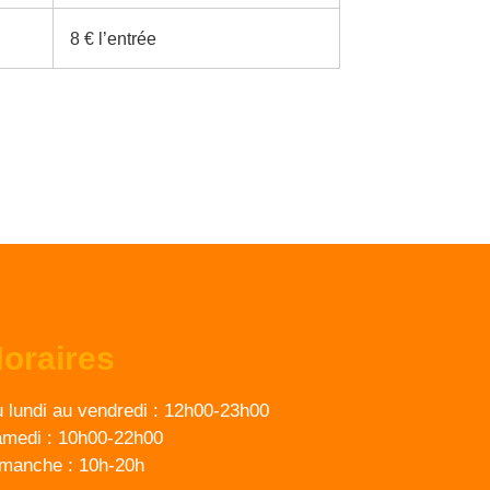
8 € l’entrée
oraires
 lundi au vendredi :
12h00-23h00
medi :
10h00-22h00
imanche :
10h-20h