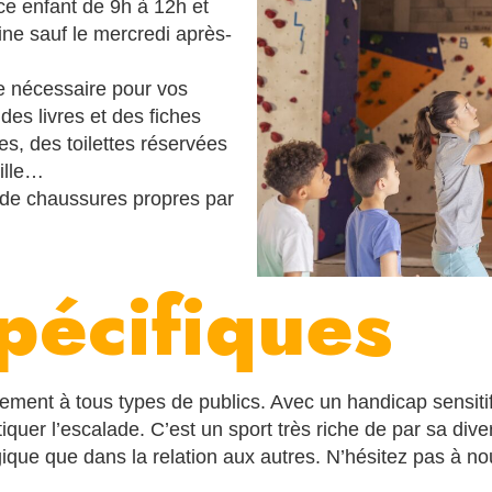
ce enfant
de 9h à 12h et
ine sauf le mercredi après-
e nécessaire pour vos
des livres et des fiches
s, des toilettes réservées
aille…
e de chaussures propres par
spécifiques
ilement à
tous types de publics
. Avec un handicap sensit
atiquer l’escalade. C’est un sport très riche de par sa div
gique que dans la relation aux autres. N’hésitez pas à 