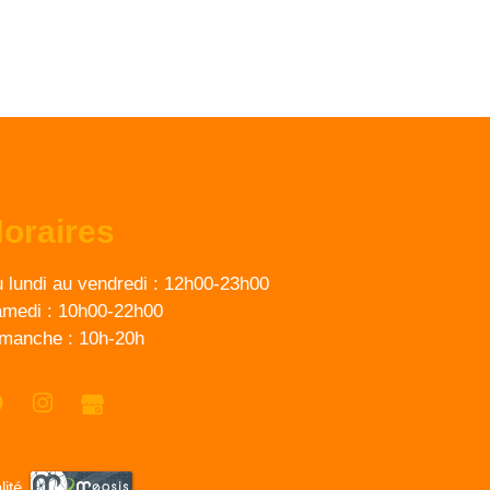
oraires
 lundi au vendredi :
12h00-23h00
medi :
10h00-22h00
imanche :
10h-20h
lité