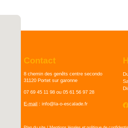
Contact
H
8 chemin des genêts centre secondo
Du
31120 Portet sur garonne
Sa
D
07 69 45 11 98
ou
05 61 56 97 28
E-mail
:
info@la-o-escalade.fr
Plan du site
/
Mentions légales et politique de confidentia