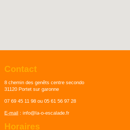
Contact
8 chemin des genêts centre secondo
31120 Portet sur garonne
07 69 45 11 98
ou
05 61 56 97 28
E-mail
:
info@la-o-escalade.fr
Horaires